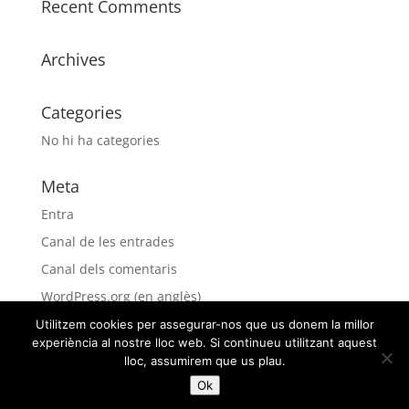
Recent Comments
Archives
Categories
No hi ha categories
Meta
Entra
Canal de les entrades
Canal dels comentaris
WordPress.org (en anglès)
Utilitzem cookies per assegurar-nos que us donem la millor
experiència al nostre lloc web. Si continueu utilitzant aquest
lloc, assumirem que us plau.
Ok
e m p i e z a p o r i