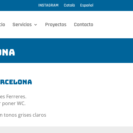
INSTAGRAM
Català
Español
cio
Servicios
Proyectos
Contacto
ona
arcelona
es Ferreres.
r poner WC.
n tonos grises claros