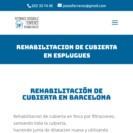
652 33 74 45
joseaferreres@gmail.com
REHABILITACION DE CUBIERTA
EN ESPLUGUES
rehabilitación de
cubierta en barcelona
Rehabilitacion de cubierta en finca por filtraciones,
saneando toda la cubierta,
haciendo junta de dilatacion nueva y utilizando