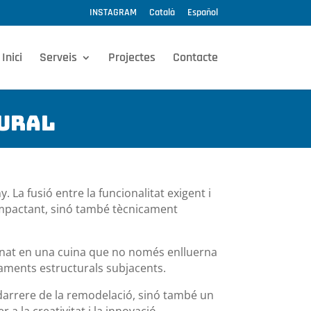
INSTAGRAM
Català
Español
Inici
Serveis
Projectes
Contacte
tural
 La fusió entre la funcionalitat exigent i
 impactant, sinó també tècnicament
minat en una cuina que no només enlluerna
aments estructurals subjacents.
 darrere de la remodelació, sinó també un
 la creativitat i la innovació.