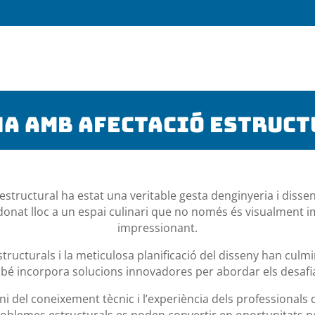
na amb afectació estruc
tructural ha estat una veritable gesta denginyeria i disseny.
donat lloc a un espai culinari que no només és visualment
impressionant.
tructurals i la meticulosa planificació del disseny han cul
ambé incorpora solucions innovadores per abordar els desafi
 del coneixement tècnic i l’experiència dels professionals
oblemes estructurals es poden convertir en oportunitats per a