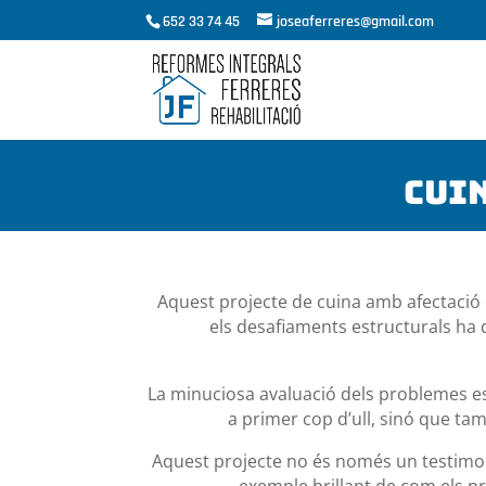
652 33 74 45
joseaferreres@gmail.com
Cui
Aquest projecte de cuina amb afectació es
els desafiaments estructurals ha 
La minuciosa avaluació dels problemes es
a primer cop d’ull, sinó que t
Aquest projecte no és només un testimoni
exemple brillant de com els pr