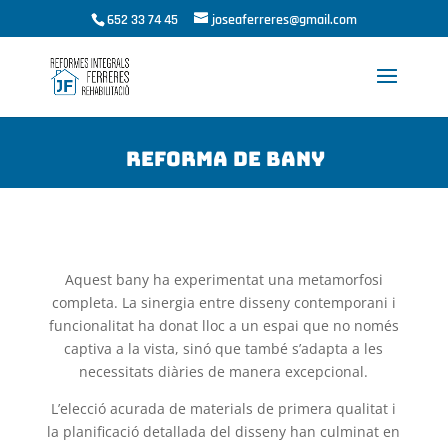
652 33 74 45
joseaferreres@gmail.com
Reforma de Bany
Aquest bany ha experimentat una metamorfosi
completa. La sinergia entre disseny contemporani i
funcionalitat ha donat lloc a un espai que no només
captiva a la vista, sinó que també s’adapta a les
necessitats diàries de manera excepcional.
L’elecció acurada de materials de primera qualitat i
la planificació detallada del disseny han culminat en