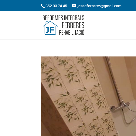
652 33 74 45
joseaferreres@gmail.com