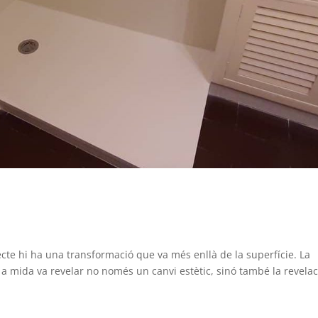
ecte hi ha una transformació que va més enllà de la superfície. La
 a mida va revelar no només un canvi estètic, sinó també la revelac