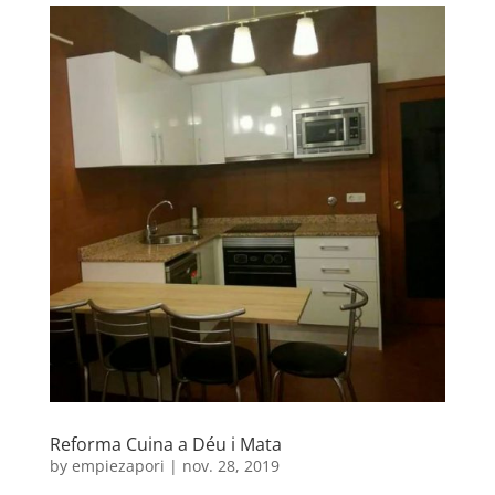
Reforma Cuina a Déu i Mata
by
empiezapori
|
nov. 28, 2019