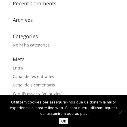
Recent Comments
Archives
Categories
No hi ha categories
Meta
Entra
Canal de les entrades
Canal dels comentaris
WordPress.org (en anglès)
Utilitzem cookies per assegurar-nos que us donem la millor
experiència al nostre lloc web. Si continueu utilitzant aquest
lloc, assumirem que us plau.
Ok
e m p i e z a p o r i