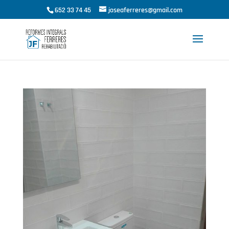
652 33 74 45
joseaferreres@gmail.com