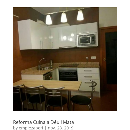
Reforma Cuina a Déu i Mata
by
empiezapori
|
nov. 28, 2019