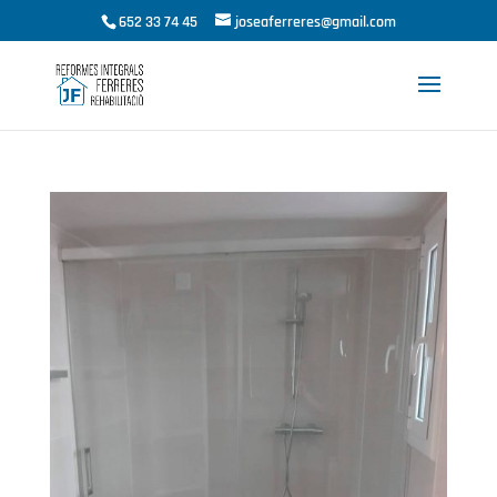
652 33 74 45
joseaferreres@gmail.com