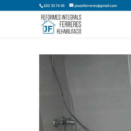
652 33 74 45
joseaferreres@gmail.com